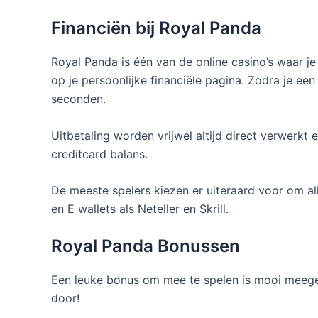
Financiën bij Royal Panda
Royal Panda is één van de online casino’s waar je 
op je persoonlijke financiële pagina. Zodra je een
seconden.
Uitbetaling worden vrijwel altijd direct verwerkt
creditcard balans.
De meeste spelers kiezen er uiteraard voor om al
en E wallets als Neteller en Skrill.
Royal Panda Bonussen
Een leuke bonus om mee te spelen is mooi meegen
door!