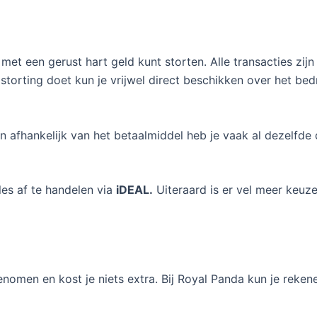
met een gerust hart geld kunt storten. Alle transacties zijn
 storting doet kun je vrijwel direct beschikken over het be
 en afhankelijk van het betaalmiddel heb je vaak al dezelfde
les af te handelen via
iDEAL.
Uiteraard is er vel meer keuz
omen en kost je niets extra. Bij Royal Panda kun je reken