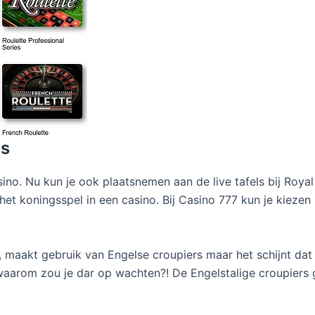
rs
sino. Nu kun je ook plaatsnemen aan de live tafels bij Roya
het koningsspel in een casino. Bij Casino 777 kun je kiezen 
, maakt gebruik van Engelse croupiers maar het schijnt da
 waarom zou je dar op wachten?! De Engelstalige croupiers 