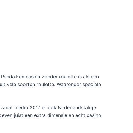
l Panda.Een casino zonder roulette is als een
uit vele soorten roulette. Waaronder speciale
t vanaf medio 2017 er ook Nederlandstalige
geven juist een extra dimensie en echt casino