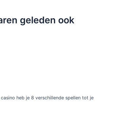
aren geleden ook
casino heb je 8 verschillende spellen tot je