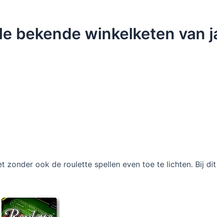
de bekende winkelketen van j
 zonder ook de roulette spellen even toe te lichten. Bij dit 