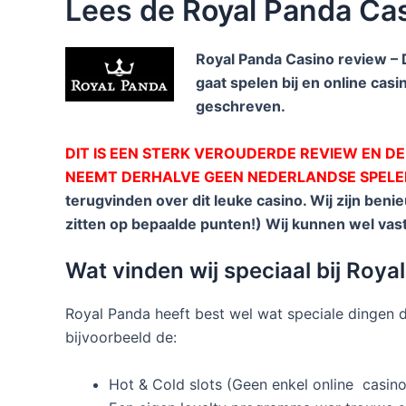
Lees de Royal Panda Ca
Royal Panda Casino review – D
gaat spelen bij en online cas
geschreven.
DIT IS EEN STERK VEROUDERDE REVIEW EN D
NEEMT DERHALVE GEEN NEDERLANDSE SPELE
terugvinden over dit leuke casino. Wij zijn beni
zitten op bepaalde punten!) Wij kunnen wel vast
Wat vinden wij speciaal bij Roya
Royal Panda heeft best wel wat speciale dingen die
bijvoorbeeld de:
Hot & Cold slots (Geen enkel online casino