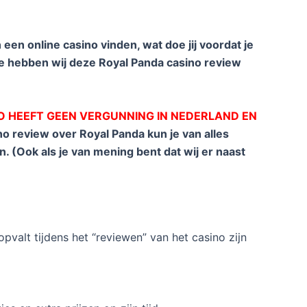
een online casino vinden, wat doe jij voordat je
ere hebben wij deze Royal Panda casino review
NO HEEFT GEEN VERGUNNING IN NEDERLAND EN
o review over Royal Panda kun je van alles
n. (Ook als je van mening bent dat wij er naast
opvalt tijdens het “reviewen” van het casino zijn