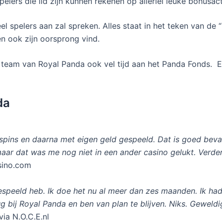
ers die lid zijn kunnen rekenen op allerlei leuke bonusactie
eel spelers aan zal spreken. Alles staat in het teken van d
n ook zijn oorsprong vind.
 team van Royal Panda ook vel tijd aan het Panda Fonds. Ee
da
ins en daarna met eigen geld gespeeld. Dat is goed bevall
aar dat was me nog niet in een ander casino gelukt. Verder
sino.com
 gespeeld heb. Ik doe het nu al meer dan zes maanden. Ik 
rug bij Royal Panda en ben van plan te blijven. Niks. Geweld
via N.O.C.E.nl