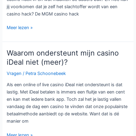
jij voorkomen dat je zelf het slachtoffer wordt van een
casino hack? De MGM casino hack
Casino
Meer lezen »
hack
klacht
bij
Waarom ondersteunt mijn casino
MGM?
iDeal niet (meer)?
Vragen
/
Petra Schoonebeek
Als een online of live casino iDeal niet ondersteunt is dat
lastig. Met iDeal betalen is immers een fluitje van een cent
en kan met iedere bank app. Toch zal het je lastig vallen
vandaag de dag een casino te vinden dat onze populairste
betaalmethode aanbiedt op de website. Want dat is dé
manier om
Waarom
Meer lezen »