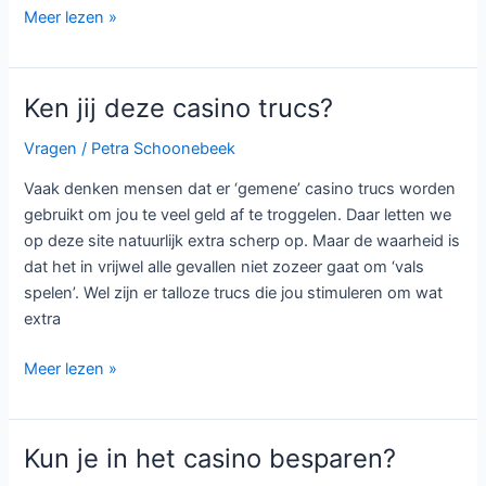
Kansspelbelasting
Meer lezen »
in
het
(online)
Ken jij deze casino trucs?
casino?
Vragen
/
Petra Schoonebeek
Vaak denken mensen dat er ‘gemene’ casino trucs worden
gebruikt om jou te veel geld af te troggelen. Daar letten we
op deze site natuurlijk extra scherp op. Maar de waarheid is
dat het in vrijwel alle gevallen niet zozeer gaat om ‘vals
spelen’. Wel zijn er talloze trucs die jou stimuleren om wat
extra
Ken
Meer lezen »
jij
deze
casino
Kun je in het casino besparen?
trucs?