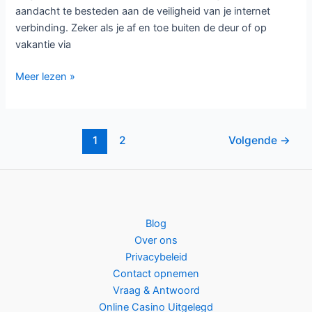
aandacht te besteden aan de veiligheid van je internet
verbinding. Zeker als je af en toe buiten de deur of op
vakantie via
Biedt
Meer lezen »
jouw
casino
veilig
Bericht
1
2
Volgende
→
internet?
paginering
Blog
Over ons
Privacybeleid
Contact opnemen
Vraag & Antwoord
Online Casino Uitgelegd