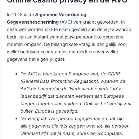
In 2018 is de
Algemene Verordening
Gegevensbescherming
(
AVG
) van kracht geworden. In
deze wet worden strikte eisen gesteld aan de wijze waarop
bedrijven en instanties met jouw persoonlijke gegevens
moeten omgaan. De belangrijkste vraag is dan gelijk voor
welke bedrijven en instanties dat geldt en over welke
gegevens het eigenlijk gaat:
De AVG is feitelijk een Europese wet, de GDPR
(General Data Protection Regulation), waarvan de
AVG niet meer dan de ‘Nederlandse vertaling’ is.
Ieder bedrijf dat diensten verleent aan Europese
burgers moet eraan voldoen. Ook als het bedrijf zelf
buiten Europa is gevestigd.
De wet gaat over persoonsgegevens en dat zijn
alle gegevens die iets zeggen over jou als persoon.
Uiteraard zijn dat je naam, adres en woonplaats.