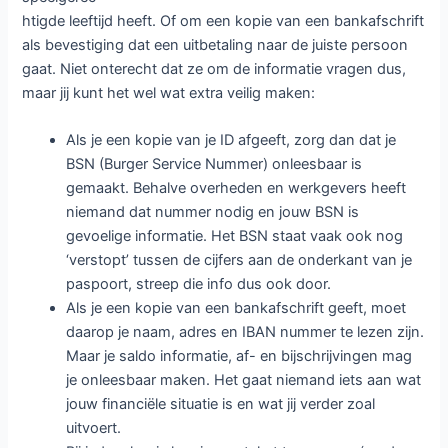
htigde leeftijd heeft. Of om een kopie van een bankafschrift
als bevestiging dat een uitbetaling naar de juiste persoon
gaat. Niet onterecht dat ze om de informatie vragen dus,
maar jij kunt het wel wat extra veilig maken:
Als je een kopie van je ID afgeeft, zorg dan dat je
BSN (Burger Service Nummer) onleesbaar is
gemaakt. Behalve overheden en werkgevers heeft
niemand dat nummer nodig en jouw BSN is
gevoelige informatie. Het BSN staat vaak ook nog
‘verstopt’ tussen de cijfers aan de onderkant van je
paspoort, streep die info dus ook door.
Als je een kopie van een bankafschrift geeft, moet
daarop je naam, adres en IBAN nummer te lezen zijn.
Maar je saldo informatie, af- en bijschrijvingen mag
je onleesbaar maken. Het gaat niemand iets aan wat
jouw financiële situatie is en wat jij verder zoal
uitvoert.