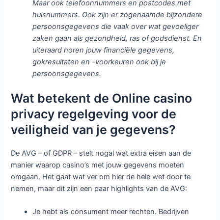
Maar ook telefoonnummers en postcodes met
huisnummers. Ook zijn er zogenaamde bijzondere
persoonsgegevens die vaak over wat gevoeliger
zaken gaan als gezondheid, ras of godsdienst. En
uiteraard horen jouw financiële gegevens,
gokresultaten en -voorkeuren ook bij je
persoonsgegevens.
Wat betekent de Online casino
privacy regelgeving voor de
veiligheid van je gegevens?
De AVG – of GDPR – stelt nogal wat extra eisen aan de
manier waarop casino’s met jouw gegevens moeten
omgaan. Het gaat wat ver om hier de hele wet door te
nemen, maar dit zijn een paar highlights van de AVG:
Je hebt als consument meer rechten. Bedrijven