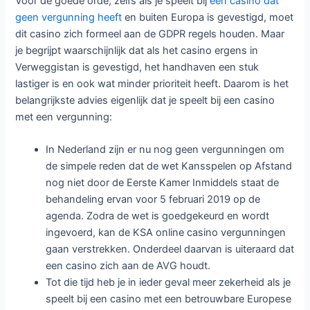
Voor de goede orde, zelfs als je speelt bij
een casino dat
geen vergunning heeft
en buiten Europa is gevestigd, moet
dit casino zich formeel aan de GDPR regels houden. Maar
je begrijpt waarschijnlijk dat als het casino ergens in
Verweggistan is gevestigd, het handhaven een stuk
lastiger is en ook wat minder prioriteit heeft. Daarom is het
belangrijkste advies eigenlijk dat je speelt bij een casino
met een vergunning:
In Nederland zijn er nu nog geen vergunningen om
de simpele reden dat de wet Kansspelen op Afstand
nog niet door de Eerste Kamer Inmiddels staat de
behandeling ervan voor 5 februari 2019 op de
agenda. Zodra de wet is goedgekeurd en wordt
ingevoerd, kan de KSA online casino vergunningen
gaan verstrekken. Onderdeel daarvan is uiteraard dat
een casino zich aan de AVG houdt.
Tot die tijd heb je in ieder geval meer zekerheid als je
speelt bij een casino met een betrouwbare Europese